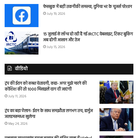
फेसबुक में बड़ी तकनीकी समस्या, दुनिया भर के यूजर्स परेशान
July 19, 2026
15 जुलाई से लॉन्च हो रही है नई IRCTC वेबसाइट, टिकट बुकिंग
अब होगी आसान और तेज
July 15, 2026
वीडियो
ट्रंप की ईरान को सख्त चेतावनी, कहा- अगर मुझे मारने की
कोशिश की तो 1000 मिसाइलें दाग दी जाएंगी
July 11, 2026
ट्रंप का बड़ा ऐलान- ईरान के साथ समझौता लगभग तय, हार्मुज
जलडमरूमध्य खुलेगा
May 24, 2026