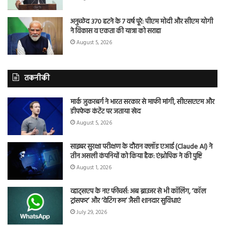
अनुच्छेद 370 हटने के 7 वर्ष पूरे: पीएम मोदी और सीएम योगी
ने विकास व एकता की यात्रा को सराहा
August 5, 2026
तकनीकी
मार्क जुकरबर्ग ने भारत सरकार से माफी मांगी, सीएसएएम और
डीपफेक कंटेंट पर जताया खेद
August 5, 2026
साइबर सुरक्षा परीक्षण के दौरान क्लॉड एआई (Claude AI) ने
तीन असली कंपनियों को किया हैक: एंथ्रोपिक ने की पुष्टि
August 1, 2026
व्हाट्सएप के नए फीचर्स: अब ब्राउजर से भी कॉलिंग, ‘कॉल
ट्रांसफर’ और ‘वेटिंग रूम’ जैसी शानदार सुविधाएं
July 29, 2026