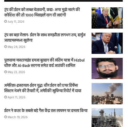
ट्रंप की ईरान को सख्त चेतावनी, कहा- अगर मुझे मारने की
कोशिश की तो 1000 मिसाइलें दाग दी जाएंगी
July 11, 2026
ट्रंप का बड़ा ऐलान- ईरान के साथ समझौता लगभग तय, हार्मुज
जलडमरूमध्य खुलेगा
May 24, 2026
पुलवामा मास्टरमाइंड हमजा बुरहान की अंतिम यात्रा में Hizbul
चीफ और Al-Badr सरगना समेत कई आतंकी शामिल
May 23, 2026
अमेरिका-इजरायल-ईरान युद्ध: चीन ईरान को एयर डिफेंस
सिस्टम भेजने की तैयारी में, अमेरिकी खुफिया रिपोर्ट में दावा
April 11, 2026
ईरान ने कतर के सबसे बड़े गैस केंद्र रास लाफान पर हमला किया
March 19, 2026