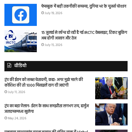
फेसबुक में बड़ी तकनीकी समस्या, दुनिया भर के यूजर्स परेशान
July 19, 2026
15 जुलाई से लॉन्च हो रही है नई IRCTC वेबसाइट, टिकट बुकिंग
अब होगी आसान और तेज
July 15, 2026
वीडियो
ट्रंप की ईरान को सख्त चेतावनी, कहा- अगर मुझे मारने की
कोशिश की तो 1000 मिसाइलें दाग दी जाएंगी
July 11, 2026
ट्रंप का बड़ा ऐलान- ईरान के साथ समझौता लगभग तय, हार्मुज
जलडमरूमध्य खुलेगा
May 24, 2026