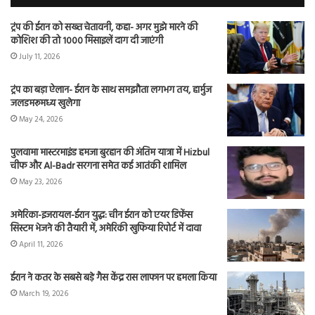
ट्रंप की ईरान को सख्त चेतावनी, कहा- अगर मुझे मारने की
कोशिश की तो 1000 मिसाइलें दाग दी जाएंगी
July 11, 2026
ट्रंप का बड़ा ऐलान- ईरान के साथ समझौता लगभग तय, हार्मुज
जलडमरूमध्य खुलेगा
May 24, 2026
पुलवामा मास्टरमाइंड हमजा बुरहान की अंतिम यात्रा में Hizbul
चीफ और Al-Badr सरगना समेत कई आतंकी शामिल
May 23, 2026
अमेरिका-इजरायल-ईरान युद्ध: चीन ईरान को एयर डिफेंस
सिस्टम भेजने की तैयारी में, अमेरिकी खुफिया रिपोर्ट में दावा
April 11, 2026
ईरान ने कतर के सबसे बड़े गैस केंद्र रास लाफान पर हमला किया
March 19, 2026