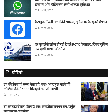
व्हाट्सएप के नए फीचर्स: अब ब्राउजर से भी कॉलिंग, ‘कॉल
ट्रांसफर’ और ‘वेटिंग रूम’ जैसी शानदार सुविधाएं
July 29, 2026
फेसबुक में बड़ी तकनीकी समस्या, दुनिया भर के यूजर्स परेशान
July 19, 2026
15 जुलाई से लॉन्च हो रही है नई IRCTC वेबसाइट, टिकट बुकिंग
अब होगी आसान और तेज
July 15, 2026
वीडियो
ट्रंप की ईरान को सख्त चेतावनी, कहा- अगर मुझे मारने की
कोशिश की तो 1000 मिसाइलें दाग दी जाएंगी
July 11, 2026
ट्रंप का बड़ा ऐलान- ईरान के साथ समझौता लगभग तय, हार्मुज
जलडमरूमध्य खुलेगा