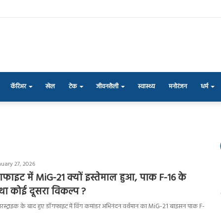
कॅरिअर
खेल
टेक
जीवनशैली
स्वास्थ्य
मनोरंजन
धर्म
nuary 27, 2026
ाइट में MiG-21 क्यों इस्तेमाल हुआ, पाक F-16 के
था कोई दूसरा विकल्प ?
स्ट्राइक के बाद हुए डॉगफाइट में विंग कमांडर अभिनंदन वर्थमान का MiG-21 बाइसन पाक F-