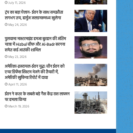
July 11, 2026
ट्रंप का बड़ा ऐलान- ईरान के साथ समझौता
लगभग तय, हार्मुज जलडमरूमध्य खुलेगा
May 24, 2026
पुलवामा मास्टरमाइंड हमजा बुरहान की अंतिम
यात्रा में Hizbul चीफ और Al-Badr सरगना
समेत कई आतंकी शामिल
May 23, 2026
अमेरिका-इजरायल-ईरान युद्ध: चीन ईरान को
एयर डिफेंस सिस्टम भेजने की तैयारी में,
अमेरिकी खुफिया रिपोर्ट में दावा
April 11, 2026
ईरान ने कतर के सबसे बड़े गैस केंद्र रास लाफान
पर हमला किया
March 19, 2026