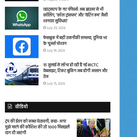
व्हाट्सएप के नए फीचर्स: अब ब्राउजर से भी
कॉलिंग, ‘कॉल ट्रांसफर’ और ‘वेटिंग रूम’ जैसी
शानदार सुविधाएं
July 29, 2026
फेसबुक में बड़ी तकनीकी समस्या, दुनिया भर
के यूजर्स परेशान
July 19, 2026
15 जुलाई से लॉन्च हो रही है नई IRCTC
वेबसाइट, टिकट बुकिंग अब होगी आसान और
तेज
July 15, 2026
वीडियो
ट्रंप की ईरान को सख्त चेतावनी, कहा- अगर
मुझे मारने की कोशिश की तो 1000 मिसाइलें
दाग दी जाएंगी