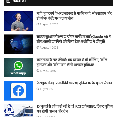
तकनीकी
मार्क जुकरबर्ग ने भारत सरकार से माफी मांगी, सीएसएएम और
डीपफेक कंटेंट पर जताया खेद
August 5, 2026
साइबर सुरक्षा परीक्षण के दौरान क्लॉड एआई (Claude AI) ने
तीन असली कंपनियों को किया हैक: एंथ्रोपिक ने की पुष्टि
August 1, 2026
व्हाट्सएप के नए फीचर्स: अब ब्राउजर से भी कॉलिंग, ‘कॉल
ट्रांसफर’ और ‘वेटिंग रूम’ जैसी शानदार सुविधाएं
July 29, 2026
फेसबुक में बड़ी तकनीकी समस्या, दुनिया भर के यूजर्स परेशान
July 19, 2026
15 जुलाई से लॉन्च हो रही है नई IRCTC वेबसाइट, टिकट बुकिंग
अब होगी आसान और तेज