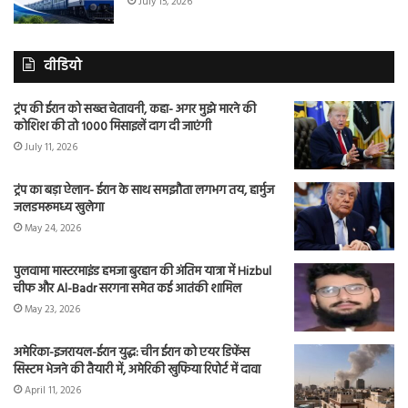
July 15, 2026
वीडियो
ट्रंप की ईरान को सख्त चेतावनी, कहा- अगर मुझे मारने की
कोशिश की तो 1000 मिसाइलें दाग दी जाएंगी
July 11, 2026
ट्रंप का बड़ा ऐलान- ईरान के साथ समझौता लगभग तय, हार्मुज
जलडमरूमध्य खुलेगा
May 24, 2026
पुलवामा मास्टरमाइंड हमजा बुरहान की अंतिम यात्रा में Hizbul
चीफ और Al-Badr सरगना समेत कई आतंकी शामिल
May 23, 2026
अमेरिका-इजरायल-ईरान युद्ध: चीन ईरान को एयर डिफेंस
सिस्टम भेजने की तैयारी में, अमेरिकी खुफिया रिपोर्ट में दावा
April 11, 2026