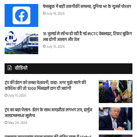
फेसबुक में बड़ी तकनीकी समस्या, दुनिया भर के यूजर्स परेशान
July 19, 2026
15 जुलाई से लॉन्च हो रही है नई IRCTC वेबसाइट, टिकट बुकिंग
अब होगी आसान और तेज
July 15, 2026
वीडियो
ट्रंप की ईरान को सख्त चेतावनी, कहा- अगर मुझे मारने की
कोशिश की तो 1000 मिसाइलें दाग दी जाएंगी
July 11, 2026
ट्रंप का बड़ा ऐलान- ईरान के साथ समझौता लगभग तय, हार्मुज
जलडमरूमध्य खुलेगा
May 24, 2026