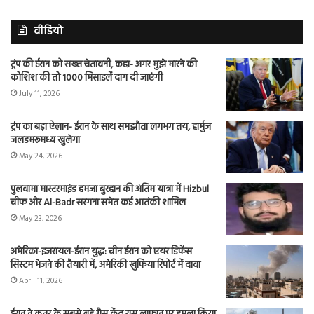
वीडियो
ट्रंप की ईरान को सख्त चेतावनी, कहा- अगर मुझे मारने की
कोशिश की तो 1000 मिसाइलें दाग दी जाएंगी
July 11, 2026
ट्रंप का बड़ा ऐलान- ईरान के साथ समझौता लगभग तय, हार्मुज
जलडमरूमध्य खुलेगा
May 24, 2026
पुलवामा मास्टरमाइंड हमजा बुरहान की अंतिम यात्रा में Hizbul
चीफ और Al-Badr सरगना समेत कई आतंकी शामिल
May 23, 2026
अमेरिका-इजरायल-ईरान युद्ध: चीन ईरान को एयर डिफेंस
सिस्टम भेजने की तैयारी में, अमेरिकी खुफिया रिपोर्ट में दावा
April 11, 2026