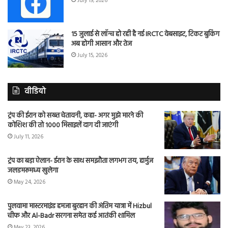
July 19, 2026
15 जुलाई से लॉन्च हो रही है नई IRCTC वेबसाइट, टिकट बुकिंग
अब होगी आसान और तेज
July 15, 2026
वीडियो
ट्रंप की ईरान को सख्त चेतावनी, कहा- अगर मुझे मारने की
कोशिश की तो 1000 मिसाइलें दाग दी जाएंगी
July 11, 2026
ट्रंप का बड़ा ऐलान- ईरान के साथ समझौता लगभग तय, हार्मुज
जलडमरूमध्य खुलेगा
May 24, 2026
पुलवामा मास्टरमाइंड हमजा बुरहान की अंतिम यात्रा में Hizbul
चीफ और Al-Badr सरगना समेत कई आतंकी शामिल
May 23, 2026