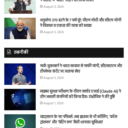
ने पीडीए में ‘पंडित’ जोड़ने का दिया संदेश
August 5, 2026
अनुच्छेद 370 हटने के 7 वर्ष पूरे: पीएम मोदी और सीएम योगी
ने विकास व एकता की यात्रा को सराहा
August 5, 2026
तकनीकी
मार्क जुकरबर्ग ने भारत सरकार से माफी मांगी, सीएसएएम और
डीपफेक कंटेंट पर जताया खेद
August 5, 2026
साइबर सुरक्षा परीक्षण के दौरान क्लॉड एआई (Claude AI) ने
तीन असली कंपनियों को किया हैक: एंथ्रोपिक ने की पुष्टि
August 1, 2026
व्हाट्सएप के नए फीचर्स: अब ब्राउजर से भी कॉलिंग, ‘कॉल
ट्रांसफर’ और ‘वेटिंग रूम’ जैसी शानदार सुविधाएं