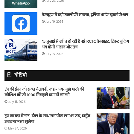
July 29, 2026
फेसबुक में बड़ी तकनीकी समस्या, दुनिया भर के यूजर्स परेशान
July 19, 2026
15 जुलाई से लॉन्च हो रही है नई IRCTC वेबसाइट, टिकट बुकिंग
अब होगी आसान और तेज
July 15, 2026
वीडियो
ट्रंप की ईरान को सख्त चेतावनी, कहा- अगर मुझे मारने की
कोशिश की तो 1000 मिसाइलें दाग दी जाएंगी
July 11, 2026
ट्रंप का बड़ा ऐलान- ईरान के साथ समझौता लगभग तय, हार्मुज
जलडमरूमध्य खुलेगा
May 24, 2026