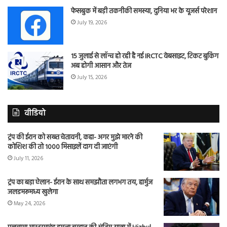
फेसबुक में बड़ी तकनीकी समस्या, दुनिया भर के यूजर्स परेशान
July 19, 2026
15 जुलाई से लॉन्च हो रही है नई IRCTC वेबसाइट, टिकट बुकिंग
अब होगी आसान और तेज
July 15, 2026
वीडियो
ट्रंप की ईरान को सख्त चेतावनी, कहा- अगर मुझे मारने की
कोशिश की तो 1000 मिसाइलें दाग दी जाएंगी
July 11, 2026
ट्रंप का बड़ा ऐलान- ईरान के साथ समझौता लगभग तय, हार्मुज
जलडमरूमध्य खुलेगा
May 24, 2026