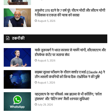
अनुच्छेद 370 हटने के 7 वर्ष पूरे: पीएम मोदी और सीएम योगी
ने विकास व एकता की यात्रा को सराहा
August 5, 2026
तकनीकी
मार्क जुकरबर्ग ने भारत सरकार से माफी मांगी, सीएसएएम और
डीपफेक कंटेंट पर जताया खेद
August 5, 2026
साइबर सुरक्षा परीक्षण के दौरान क्लॉड एआई (Claude AI) ने
तीन असली कंपनियों को किया हैक: एंथ्रोपिक ने की पुष्टि
August 1, 2026
व्हाट्सएप के नए फीचर्स: अब ब्राउजर से भी कॉलिंग, ‘कॉल
ट्रांसफर’ और ‘वेटिंग रूम’ जैसी शानदार सुविधाएं
July 29, 2026