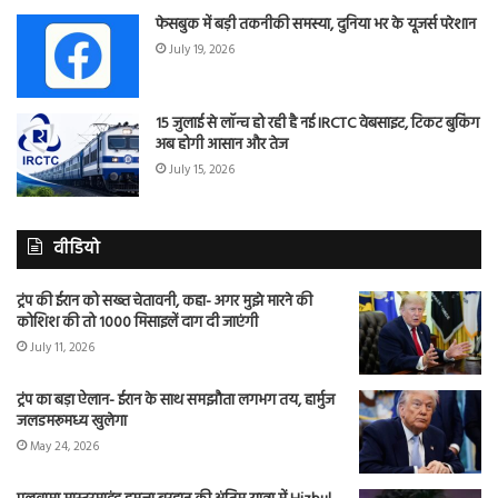
फेसबुक में बड़ी तकनीकी समस्या, दुनिया भर के यूजर्स परेशान
July 19, 2026
15 जुलाई से लॉन्च हो रही है नई IRCTC वेबसाइट, टिकट बुकिंग
अब होगी आसान और तेज
July 15, 2026
वीडियो
ट्रंप की ईरान को सख्त चेतावनी, कहा- अगर मुझे मारने की
कोशिश की तो 1000 मिसाइलें दाग दी जाएंगी
July 11, 2026
ट्रंप का बड़ा ऐलान- ईरान के साथ समझौता लगभग तय, हार्मुज
जलडमरूमध्य खुलेगा
May 24, 2026