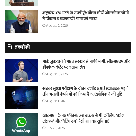
अनुच्छेद 370 हटने के 7 वर्ष पूरे: पीएम मोदी और सीएम योगी
ने विकास व एकता की यात्रा को सराहा
August 5, 2026
तकनीकी
मार्क जुकरबर्ग ने भारत सरकार से माफी मांगी, सीएसएएम और
डीपफेक कंटेंट पर जताया खेद
August 5, 2026
साइबर सुरक्षा परीक्षण के दौरान क्लॉड एआई (Claude AI) ने
तीन असली कंपनियों को किया हैक: एंथ्रोपिक ने की पुष्टि
August 1, 2026
व्हाट्सएप के नए फीचर्स: अब ब्राउजर से भी कॉलिंग, ‘कॉल
ट्रांसफर’ और ‘वेटिंग रूम’ जैसी शानदार सुविधाएं
July 29, 2026