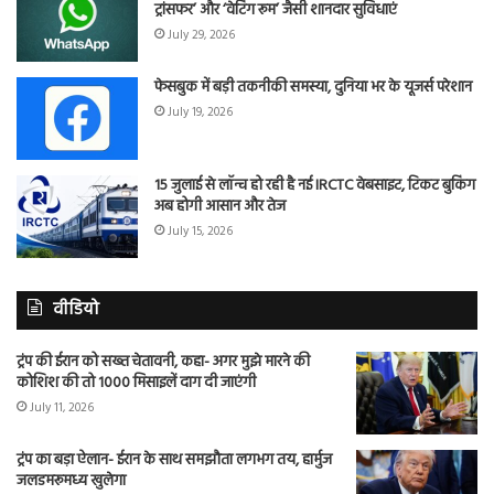
ट्रांसफर’ और ‘वेटिंग रूम’ जैसी शानदार सुविधाएं
July 29, 2026
फेसबुक में बड़ी तकनीकी समस्या, दुनिया भर के यूजर्स परेशान
July 19, 2026
15 जुलाई से लॉन्च हो रही है नई IRCTC वेबसाइट, टिकट बुकिंग
अब होगी आसान और तेज
July 15, 2026
वीडियो
ट्रंप की ईरान को सख्त चेतावनी, कहा- अगर मुझे मारने की
कोशिश की तो 1000 मिसाइलें दाग दी जाएंगी
July 11, 2026
ट्रंप का बड़ा ऐलान- ईरान के साथ समझौता लगभग तय, हार्मुज
जलडमरूमध्य खुलेगा