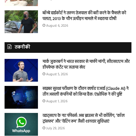
बॉम्बे हाईकोर्ट ने तरुण तेजपाल की बरी करने के फैसले को
पलटा, 2013 के यौन उत्पीड़न मामले में ठहराया दोषी
August 6, 2026
तकनीकी
मार्क जुकरबर्ग ने भारत सरकार से माफी मांगी, सीएसएएम और
डीपफेक कंटेंट पर जताया खेद
August 5, 2026
साइबर सुरक्षा परीक्षण के दौरान क्लॉड एआई (Claude AI) ने
तीन असली कंपनियों को किया हैक: एंथ्रोपिक ने की पुष्टि
August 1, 2026
व्हाट्सएप के नए फीचर्स: अब ब्राउजर से भी कॉलिंग, ‘कॉल
ट्रांसफर’ और ‘वेटिंग रूम’ जैसी शानदार सुविधाएं
July 29, 2026