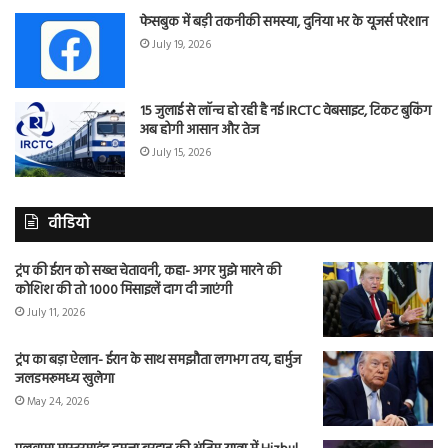
फेसबुक में बड़ी तकनीकी समस्या, दुनिया भर के यूजर्स परेशान
July 19, 2026
15 जुलाई से लॉन्च हो रही है नई IRCTC वेबसाइट, टिकट बुकिंग
अब होगी आसान और तेज
July 15, 2026
वीडियो
ट्रंप की ईरान को सख्त चेतावनी, कहा- अगर मुझे मारने की
कोशिश की तो 1000 मिसाइलें दाग दी जाएंगी
July 11, 2026
ट्रंप का बड़ा ऐलान- ईरान के साथ समझौता लगभग तय, हार्मुज
जलडमरूमध्य खुलेगा
May 24, 2026