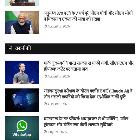
अनुच्छेद 370 हटने के 7 वर्ष पूरे: पीएम मोदी और सीएम योगी
ने विकास व एकता की यात्रा को सराहा
August 5, 2026
तकनीकी
मार्क जुकरबर्ग ने भारत सरकार से माफी मांगी, सीएसएएम और
डीपफेक कंटेंट पर जताया खेद
August 5, 2026
साइबर सुरक्षा परीक्षण के दौरान क्लॉड एआई (Claude AI) ने
तीन असली कंपनियों को किया हैक: एंथ्रोपिक ने की पुष्टि
August 1, 2026
व्हाट्सएप के नए फीचर्स: अब ब्राउजर से भी कॉलिंग, ‘कॉल
ट्रांसफर’ और ‘वेटिंग रूम’ जैसी शानदार सुविधाएं
July 29, 2026