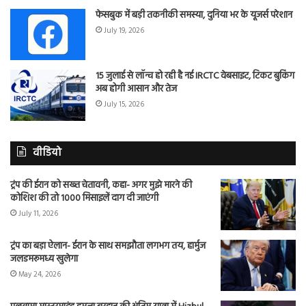
फेसबुक में बड़ी तकनीकी समस्या, दुनिया भर के यूजर्स परेशान
July 19, 2026
15 जुलाई से लॉन्च हो रही है नई IRCTC वेबसाइट, टिकट बुकिंग
अब होगी आसान और तेज
July 15, 2026
वीडियो
ट्रंप की ईरान को सख्त चेतावनी, कहा- अगर मुझे मारने की
कोशिश की तो 1000 मिसाइलें दाग दी जाएंगी
July 11, 2026
ट्रंप का बड़ा ऐलान- ईरान के साथ समझौता लगभग तय, हार्मुज
जलडमरूमध्य खुलेगा
May 24, 2026