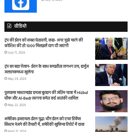
वीडियो
ट्रंप की ईरान को सख्त चेतावनी, कहा- अगर मुझे मारने की
कोशिश की तो 1000 मिसाइलें दाग दी जाएंगी
July 11, 2026
ट्रंप का बड़ा ऐलान- ईरान के साथ समझौता लगभग तय, हार्मुज
जलडमरूमध्य खुलेगा
May 24, 2026
पुलवामा मास्टरमाइंड हमजा बुरहान की अंतिम यात्रा में Hizbul
चीफ और Al-Badr सरगना समेत कई आतंकी शामिल
May 23, 2026
अमेरिका-इजरायल-ईरान युद्ध: चीन ईरान को एयर डिफेंस
सिस्टम भेजने की तैयारी में, अमेरिकी खुफिया रिपोर्ट में दावा
April 11, 2026