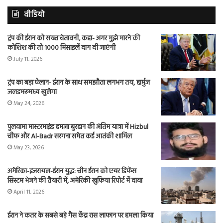
वीडियो
ट्रंप की ईरान को सख्त चेतावनी, कहा- अगर मुझे मारने की
कोशिश की तो 1000 मिसाइलें दाग दी जाएंगी
July 11, 2026
ट्रंप का बड़ा ऐलान- ईरान के साथ समझौता लगभग तय, हार्मुज
जलडमरूमध्य खुलेगा
May 24, 2026
पुलवामा मास्टरमाइंड हमजा बुरहान की अंतिम यात्रा में Hizbul
चीफ और Al-Badr सरगना समेत कई आतंकी शामिल
May 23, 2026
अमेरिका-इजरायल-ईरान युद्ध: चीन ईरान को एयर डिफेंस
सिस्टम भेजने की तैयारी में, अमेरिकी खुफिया रिपोर्ट में दावा
April 11, 2026
ईरान ने कतर के सबसे बड़े गैस केंद्र रास लाफान पर हमला किया