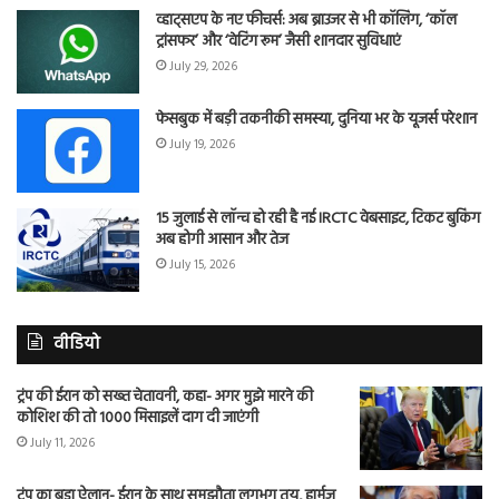
व्हाट्सएप के नए फीचर्स: अब ब्राउजर से भी कॉलिंग, ‘कॉल
ट्रांसफर’ और ‘वेटिंग रूम’ जैसी शानदार सुविधाएं
July 29, 2026
फेसबुक में बड़ी तकनीकी समस्या, दुनिया भर के यूजर्स परेशान
July 19, 2026
15 जुलाई से लॉन्च हो रही है नई IRCTC वेबसाइट, टिकट बुकिंग
अब होगी आसान और तेज
July 15, 2026
वीडियो
ट्रंप की ईरान को सख्त चेतावनी, कहा- अगर मुझे मारने की
कोशिश की तो 1000 मिसाइलें दाग दी जाएंगी
July 11, 2026
ट्रंप का बड़ा ऐलान- ईरान के साथ समझौता लगभग तय, हार्मुज