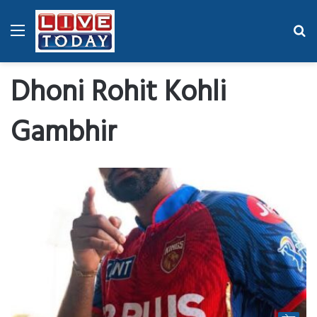
Menu
Se
fo
Dhoni Rohit Kohli
Gambhir