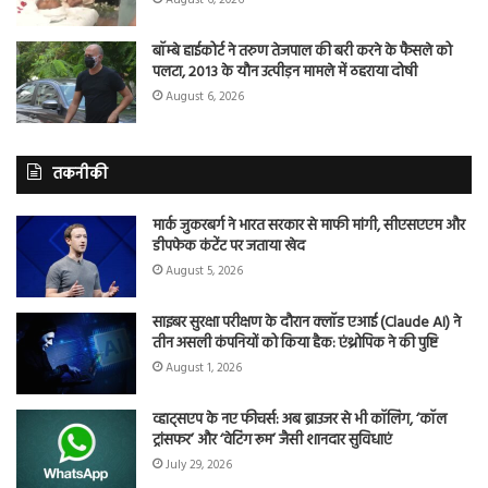
बॉम्बे हाईकोर्ट ने तरुण तेजपाल की बरी करने के फैसले को
पलटा, 2013 के यौन उत्पीड़न मामले में ठहराया दोषी
August 6, 2026
तकनीकी
मार्क जुकरबर्ग ने भारत सरकार से माफी मांगी, सीएसएएम और
डीपफेक कंटेंट पर जताया खेद
August 5, 2026
साइबर सुरक्षा परीक्षण के दौरान क्लॉड एआई (Claude AI) ने
तीन असली कंपनियों को किया हैक: एंथ्रोपिक ने की पुष्टि
August 1, 2026
व्हाट्सएप के नए फीचर्स: अब ब्राउजर से भी कॉलिंग, ‘कॉल
ट्रांसफर’ और ‘वेटिंग रूम’ जैसी शानदार सुविधाएं
July 29, 2026