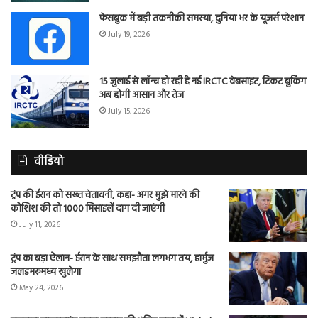
फेसबुक में बड़ी तकनीकी समस्या, दुनिया भर के यूजर्स परेशान
July 19, 2026
15 जुलाई से लॉन्च हो रही है नई IRCTC वेबसाइट, टिकट बुकिंग
अब होगी आसान और तेज
July 15, 2026
वीडियो
ट्रंप की ईरान को सख्त चेतावनी, कहा- अगर मुझे मारने की
कोशिश की तो 1000 मिसाइलें दाग दी जाएंगी
July 11, 2026
ट्रंप का बड़ा ऐलान- ईरान के साथ समझौता लगभग तय, हार्मुज
जलडमरूमध्य खुलेगा
May 24, 2026