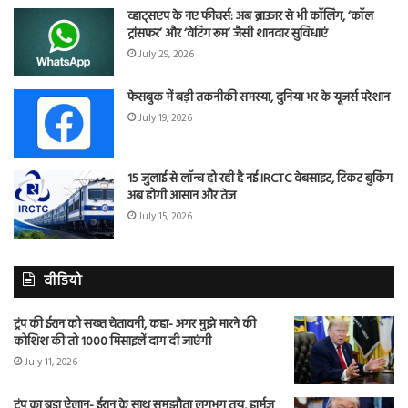
व्हाट्सएप के नए फीचर्स: अब ब्राउजर से भी कॉलिंग, ‘कॉल
ट्रांसफर’ और ‘वेटिंग रूम’ जैसी शानदार सुविधाएं
July 29, 2026
फेसबुक में बड़ी तकनीकी समस्या, दुनिया भर के यूजर्स परेशान
July 19, 2026
15 जुलाई से लॉन्च हो रही है नई IRCTC वेबसाइट, टिकट बुकिंग
अब होगी आसान और तेज
July 15, 2026
वीडियो
ट्रंप की ईरान को सख्त चेतावनी, कहा- अगर मुझे मारने की
कोशिश की तो 1000 मिसाइलें दाग दी जाएंगी
July 11, 2026
ट्रंप का बड़ा ऐलान- ईरान के साथ समझौता लगभग तय, हार्मुज