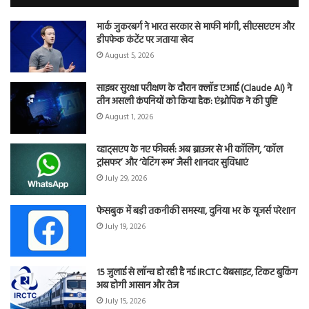
मार्क जुकरबर्ग ने भारत सरकार से माफी मांगी, सीएसएएम और
डीपफेक कंटेंट पर जताया खेद
August 5, 2026
साइबर सुरक्षा परीक्षण के दौरान क्लॉड एआई (Claude AI) ने
तीन असली कंपनियों को किया हैक: एंथ्रोपिक ने की पुष्टि
August 1, 2026
व्हाट्सएप के नए फीचर्स: अब ब्राउजर से भी कॉलिंग, ‘कॉल
ट्रांसफर’ और ‘वेटिंग रूम’ जैसी शानदार सुविधाएं
July 29, 2026
फेसबुक में बड़ी तकनीकी समस्या, दुनिया भर के यूजर्स परेशान
July 19, 2026
15 जुलाई से लॉन्च हो रही है नई IRCTC वेबसाइट, टिकट बुकिंग
अब होगी आसान और तेज
July 15, 2026