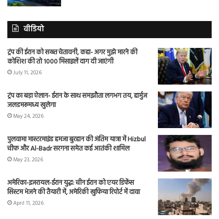
वीडियो
ट्रंप की ईरान को सख्त चेतावनी, कहा- अगर मुझे मारने की
कोशिश की तो 1000 मिसाइलें दाग दी जाएंगी
July 11, 2026
ट्रंप का बड़ा ऐलान- ईरान के साथ समझौता लगभग तय, हार्मुज
जलडमरूमध्य खुलेगा
May 24, 2026
पुलवामा मास्टरमाइंड हमजा बुरहान की अंतिम यात्रा में Hizbul
चीफ और Al-Badr सरगना समेत कई आतंकी शामिल
May 23, 2026
अमेरिका-इजरायल-ईरान युद्ध: चीन ईरान को एयर डिफेंस
सिस्टम भेजने की तैयारी में, अमेरिकी खुफिया रिपोर्ट में दावा
April 11, 2026