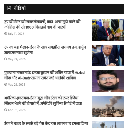
वीडियो
ट्रंप की ईरान को सख्त चेतावनी, कहा- अगर मुझे मारने की
कोशिश की तो 1000 मिसाइलें दाग दी जाएंगी
July 11, 2026
ट्रंप का बड़ा ऐलान- ईरान के साथ समझौता लगभग तय, हार्मुज
जलडमरूमध्य खुलेगा
May 24, 2026
पुलवामा मास्टरमाइंड हमजा बुरहान की अंतिम यात्रा में Hizbul
चीफ और Al-Badr सरगना समेत कई आतंकी शामिल
May 23, 2026
अमेरिका-इजरायल-ईरान युद्ध: चीन ईरान को एयर डिफेंस
सिस्टम भेजने की तैयारी में, अमेरिकी खुफिया रिपोर्ट में दावा
April 11, 2026
ईरान ने कतर के सबसे बड़े गैस केंद्र रास लाफान पर हमला किया