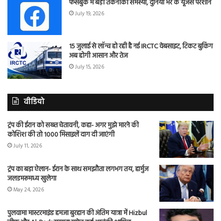
फेसबुक में बड़ी तकनीकी समस्या, दुनिया भर के यूजर्स परेशान
July 19, 2026
15 जुलाई से लॉन्च हो रही है नई IRCTC वेबसाइट, टिकट बुकिंग
अब होगी आसान और तेज
July 15, 2026
वीडियो
ट्रंप की ईरान को सख्त चेतावनी, कहा- अगर मुझे मारने की
कोशिश की तो 1000 मिसाइलें दाग दी जाएंगी
July 11, 2026
ट्रंप का बड़ा ऐलान- ईरान के साथ समझौता लगभग तय, हार्मुज
जलडमरूमध्य खुलेगा
May 24, 2026
पुलवामा मास्टरमाइंड हमजा बुरहान की अंतिम यात्रा में Hizbul