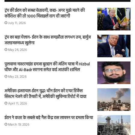
ट्रंप की ईरान को सख्त चेतावनी, कहा- अगर मुझे मारने की
कोशिश की तो 1000 मिसाइलें दाग दी जाएंगी
July 11, 2026
ट्रंप का बड़ा ऐलान- ईरान के साथ समझौता लगभग तय, हार्मुज
जलडमरूमध्य खुलेगा
May 24, 2026
पुलवामा मास्टरमाइंड हमजा बुरहान की अंतिम यात्रा में Hizbul
चीफ और Al-Badr सरगना समेत कई आतंकी शामिल
May 23, 2026
अमेरिका-इजरायल-ईरान युद्ध: चीन ईरान को एयर डिफेंस
सिस्टम भेजने की तैयारी में, अमेरिकी खुफिया रिपोर्ट में दावा
April 11, 2026
ईरान ने कतर के सबसे बड़े गैस केंद्र रास लाफान पर हमला किया
March 19, 2026