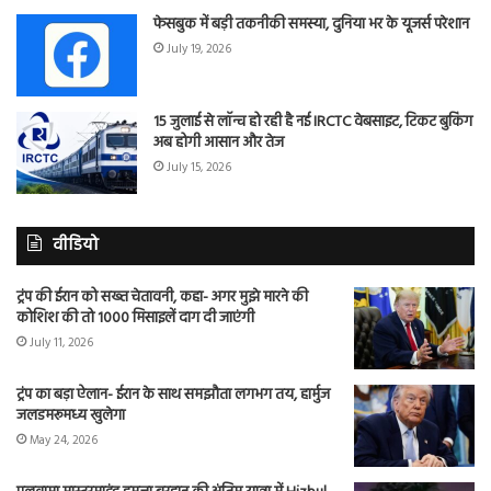
फेसबुक में बड़ी तकनीकी समस्या, दुनिया भर के यूजर्स परेशान
July 19, 2026
15 जुलाई से लॉन्च हो रही है नई IRCTC वेबसाइट, टिकट बुकिंग
अब होगी आसान और तेज
July 15, 2026
वीडियो
ट्रंप की ईरान को सख्त चेतावनी, कहा- अगर मुझे मारने की
कोशिश की तो 1000 मिसाइलें दाग दी जाएंगी
July 11, 2026
ट्रंप का बड़ा ऐलान- ईरान के साथ समझौता लगभग तय, हार्मुज
जलडमरूमध्य खुलेगा
May 24, 2026