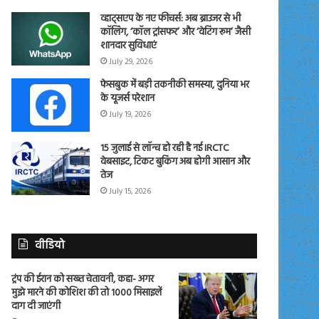
व्हाट्सएप के नए फीचर्स: अब ब्राउजर से भी
कॉलिंग, ‘कॉल ट्रांसफर’ और ‘वेटिंग रूम’ जैसी
शानदार सुविधाएं
July 29, 2026
फेसबुक में बड़ी तकनीकी समस्या, दुनिया भर
के यूजर्स परेशान
July 19, 2026
15 जुलाई से लॉन्च हो रही है नई IRCTC
वेबसाइट, टिकट बुकिंग अब होगी आसान और
तेज
July 15, 2026
वीडियो
ट्रंप की ईरान को सख्त चेतावनी, कहा- अगर
मुझे मारने की कोशिश की तो 1000 मिसाइलें
दाग दी जाएंगी