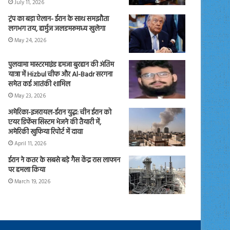
July 11, 2026
ट्रंप का बड़ा ऐलान- ईरान के साथ समझौता
लगभग तय, हार्मुज जलडमरूमध्य खुलेगा
May 24, 2026
पुलवामा मास्टरमाइंड हमजा बुरहान की अंतिम
यात्रा में Hizbul चीफ और Al-Badr सरगना
समेत कई आतंकी शामिल
May 23, 2026
अमेरिका-इजरायल-ईरान युद्ध: चीन ईरान को
एयर डिफेंस सिस्टम भेजने की तैयारी में,
अमेरिकी खुफिया रिपोर्ट में दावा
April 11, 2026
ईरान ने कतर के सबसे बड़े गैस केंद्र रास लाफान
पर हमला किया
March 19, 2026