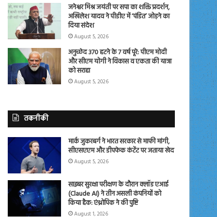
जनेश्वर मिश्र जयंती पर सपा का शक्ति प्रदर्शन,
अखिलेश यादव ने पीडीए में ‘पंडित’ जोड़ने का
दिया संदेश
August 5, 2026
अनुच्छेद 370 हटने के 7 वर्ष पूरे: पीएम मोदी
और सीएम योगी ने विकास व एकता की यात्रा
को सराहा
August 5, 2026
तकनीकी
मार्क जुकरबर्ग ने भारत सरकार से माफी मांगी,
सीएसएएम और डीपफेक कंटेंट पर जताया खेद
August 5, 2026
साइबर सुरक्षा परीक्षण के दौरान क्लॉड एआई
(Claude AI) ने तीन असली कंपनियों को
किया हैक: एंथ्रोपिक ने की पुष्टि
August 1, 2026