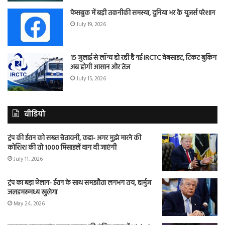
फेसबुक में बड़ी तकनीकी समस्या, दुनिया भर के यूजर्स परेशान
July 19, 2026
15 जुलाई से लॉन्च हो रही है नई IRCTC वेबसाइट, टिकट बुकिंग
अब होगी आसान और तेज
July 15, 2026
वीडियो
ट्रंप की ईरान को सख्त चेतावनी, कहा- अगर मुझे मारने की
कोशिश की तो 1000 मिसाइलें दाग दी जाएंगी
July 11, 2026
ट्रंप का बड़ा ऐलान- ईरान के साथ समझौता लगभग तय, हार्मुज
जलडमरूमध्य खुलेगा
May 24, 2026