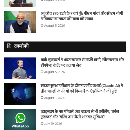
अनुच्छेद 370 हटने के 7 वर्ष पूरे: पीएम मोदी और सीएम योगी
ने विकास व एकता की यात्रा को सराहा
August 5, 2026
तकनीकी
मार्क जुकरबर्ग ने भारत सरकार से माफी मांगी, सीएसएएम और
डीपफेक कंटेंट पर जताया खेद
August 5, 2026
साइबर सुरक्षा परीक्षण के दौरान क्लॉड एआई (Claude AI) ने
तीन असली कंपनियों को किया हैक: एंथ्रोपिक ने की पुष्टि
August 1, 2026
व्हाट्सएप के नए फीचर्स: अब ब्राउजर से भी कॉलिंग, ‘कॉल
ट्रांसफर’ और ‘वेटिंग रूम’ जैसी शानदार सुविधाएं
July 29, 2026