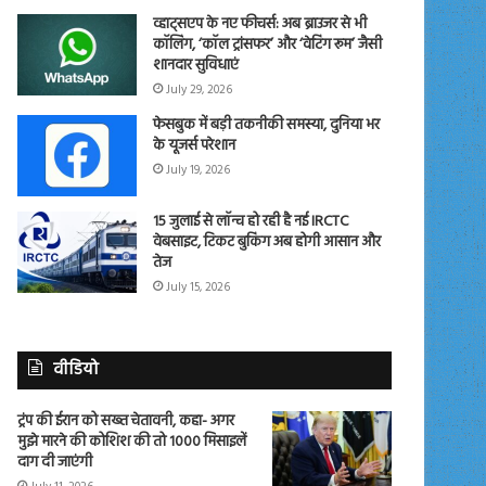
व्हाट्सएप के नए फीचर्स: अब ब्राउजर से भी
कॉलिंग, ‘कॉल ट्रांसफर’ और ‘वेटिंग रूम’ जैसी
शानदार सुविधाएं
July 29, 2026
फेसबुक में बड़ी तकनीकी समस्या, दुनिया भर
के यूजर्स परेशान
July 19, 2026
15 जुलाई से लॉन्च हो रही है नई IRCTC
वेबसाइट, टिकट बुकिंग अब होगी आसान और
तेज
July 15, 2026
वीडियो
ट्रंप की ईरान को सख्त चेतावनी, कहा- अगर
मुझे मारने की कोशिश की तो 1000 मिसाइलें
दाग दी जाएंगी