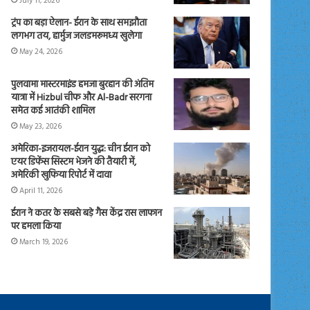
July 11, 2026
ट्रंप का बड़ा ऐलान- ईरान के साथ समझौता
लगभग तय, हार्मुज जलडमरूमध्य खुलेगा
May 24, 2026
पुलवामा मास्टरमाइंड हमजा बुरहान की अंतिम
यात्रा में Hizbul चीफ और Al-Badr सरगना
समेत कई आतंकी शामिल
May 23, 2026
अमेरिका-इजरायल-ईरान युद्ध: चीन ईरान को
एयर डिफेंस सिस्टम भेजने की तैयारी में,
अमेरिकी खुफिया रिपोर्ट में दावा
April 11, 2026
ईरान ने कतर के सबसे बड़े गैस केंद्र रास लाफान
पर हमला किया
March 19, 2026