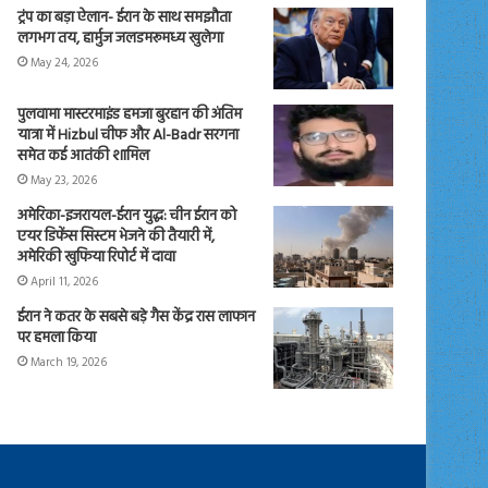
ट्रंप का बड़ा ऐलान- ईरान के साथ समझौता
लगभग तय, हार्मुज जलडमरूमध्य खुलेगा
May 24, 2026
पुलवामा मास्टरमाइंड हमजा बुरहान की अंतिम
यात्रा में Hizbul चीफ और Al-Badr सरगना
समेत कई आतंकी शामिल
May 23, 2026
अमेरिका-इजरायल-ईरान युद्ध: चीन ईरान को
एयर डिफेंस सिस्टम भेजने की तैयारी में,
अमेरिकी खुफिया रिपोर्ट में दावा
April 11, 2026
ईरान ने कतर के सबसे बड़े गैस केंद्र रास लाफान
पर हमला किया
March 19, 2026