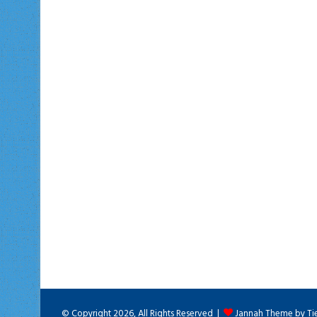
© Copyright 2026, All Rights Reserved |
Jannah Theme by Ti