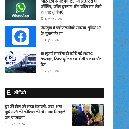
व्हाट्सएप के नए फीचर्स: अब ब्राउजर से भी
कॉलिंग, ‘कॉल ट्रांसफर’ और ‘वेटिंग रूम’ जैसी
शानदार सुविधाएं
July 29, 2026
फेसबुक में बड़ी तकनीकी समस्या, दुनिया भर
के यूजर्स परेशान
July 19, 2026
15 जुलाई से लॉन्च हो रही है नई IRCTC
वेबसाइट, टिकट बुकिंग अब होगी आसान और
तेज
July 15, 2026
वीडियो
ट्रंप की ईरान को सख्त चेतावनी, कहा- अगर
मुझे मारने की कोशिश की तो 1000 मिसाइलें
दाग दी जाएंगी
July 11, 2026