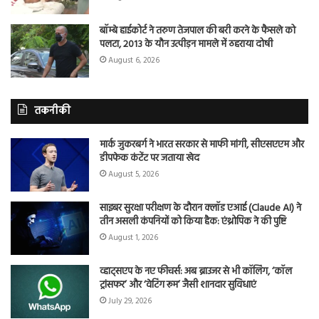
बॉम्बे हाईकोर्ट ने तरुण तेजपाल की बरी करने के फैसले को
पलटा, 2013 के यौन उत्पीड़न मामले में ठहराया दोषी
August 6, 2026
तकनीकी
मार्क जुकरबर्ग ने भारत सरकार से माफी मांगी, सीएसएएम और
डीपफेक कंटेंट पर जताया खेद
August 5, 2026
साइबर सुरक्षा परीक्षण के दौरान क्लॉड एआई (Claude AI) ने
तीन असली कंपनियों को किया हैक: एंथ्रोपिक ने की पुष्टि
August 1, 2026
व्हाट्सएप के नए फीचर्स: अब ब्राउजर से भी कॉलिंग, ‘कॉल
ट्रांसफर’ और ‘वेटिंग रूम’ जैसी शानदार सुविधाएं
July 29, 2026