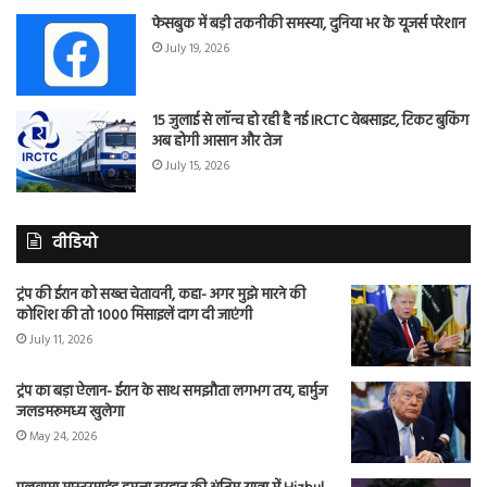
फेसबुक में बड़ी तकनीकी समस्या, दुनिया भर के यूजर्स परेशान
July 19, 2026
15 जुलाई से लॉन्च हो रही है नई IRCTC वेबसाइट, टिकट बुकिंग
अब होगी आसान और तेज
July 15, 2026
वीडियो
ट्रंप की ईरान को सख्त चेतावनी, कहा- अगर मुझे मारने की
कोशिश की तो 1000 मिसाइलें दाग दी जाएंगी
July 11, 2026
ट्रंप का बड़ा ऐलान- ईरान के साथ समझौता लगभग तय, हार्मुज
जलडमरूमध्य खुलेगा
May 24, 2026