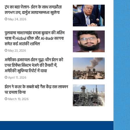
ट्रंप का बड़ा ऐलान- ईरान के साथ समझौता
लगभग तय, हार्मुज जलडमरूमध्य खुलेगा
May 24, 2026
पुलवामा मास्टरमाइंड हमजा बुरहान की अंतिम
यात्रा में Hizbul चीफ और Al-Badr सरगना
समेत कई आतंकी शामिल
May 23, 2026
अमेरिका-इजरायल-ईरान युद्ध: चीन ईरान को
एयर डिफेंस सिस्टम भेजने की तैयारी में,
अमेरिकी खुफिया रिपोर्ट में दावा
April 11, 2026
ईरान ने कतर के सबसे बड़े गैस केंद्र रास लाफान
पर हमला किया
March 19, 2026