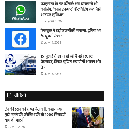
व्हाट्सएप के नए फीचर्स: अब ब्राउजर से भी
कॉलिंग, ‘कॉल ट्रांसफर’ और ‘वेटिंग रूम’ जैसी
शानदार सुविधाएं
July 29, 2026
फेसबुक में बड़ी तकनीकी समस्या, दुनिया भर
के यूजर्स परेशान
July 19, 2026
15 जुलाई से लॉन्च हो रही है नई IRCTC
वेबसाइट, टिकट बुकिंग अब होगी आसान और
तेज
July 15, 2026
वीडियो
ट्रंप की ईरान को सख्त चेतावनी, कहा- अगर
मुझे मारने की कोशिश की तो 1000 मिसाइलें
दाग दी जाएंगी
July 11, 2026