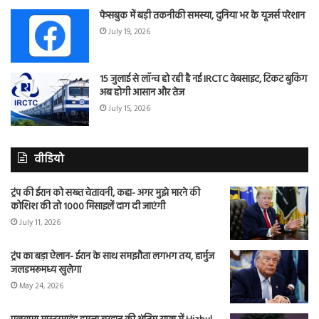
फेसबुक में बड़ी तकनीकी समस्या, दुनिया भर के यूजर्स परेशान
July 19, 2026
15 जुलाई से लॉन्च हो रही है नई IRCTC वेबसाइट, टिकट बुकिंग
अब होगी आसान और तेज
July 15, 2026
वीडियो
ट्रंप की ईरान को सख्त चेतावनी, कहा- अगर मुझे मारने की
कोशिश की तो 1000 मिसाइलें दाग दी जाएंगी
July 11, 2026
ट्रंप का बड़ा ऐलान- ईरान के साथ समझौता लगभग तय, हार्मुज
जलडमरूमध्य खुलेगा
May 24, 2026