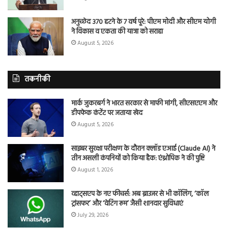
अनुच्छेद 370 हटने के 7 वर्ष पूरे: पीएम मोदी और सीएम योगी
ने विकास व एकता की यात्रा को सराहा
August 5, 2026
तकनीकी
मार्क जुकरबर्ग ने भारत सरकार से माफी मांगी, सीएसएएम और
डीपफेक कंटेंट पर जताया खेद
August 5, 2026
साइबर सुरक्षा परीक्षण के दौरान क्लॉड एआई (Claude AI) ने
तीन असली कंपनियों को किया हैक: एंथ्रोपिक ने की पुष्टि
August 1, 2026
व्हाट्सएप के नए फीचर्स: अब ब्राउजर से भी कॉलिंग, ‘कॉल
ट्रांसफर’ और ‘वेटिंग रूम’ जैसी शानदार सुविधाएं
July 29, 2026