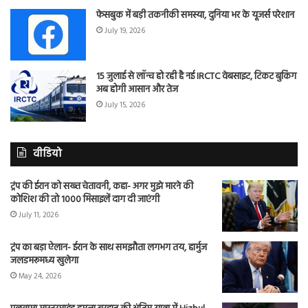
फेसबुक में बड़ी तकनीकी समस्या, दुनिया भर के यूजर्स परेशान
July 19, 2026
15 जुलाई से लॉन्च हो रही है नई IRCTC वेबसाइट, टिकट बुकिंग
अब होगी आसान और तेज
July 15, 2026
वीडियो
ट्रंप की ईरान को सख्त चेतावनी, कहा- अगर मुझे मारने की
कोशिश की तो 1000 मिसाइलें दाग दी जाएंगी
July 11, 2026
ट्रंप का बड़ा ऐलान- ईरान के साथ समझौता लगभग तय, हार्मुज
जलडमरूमध्य खुलेगा
May 24, 2026