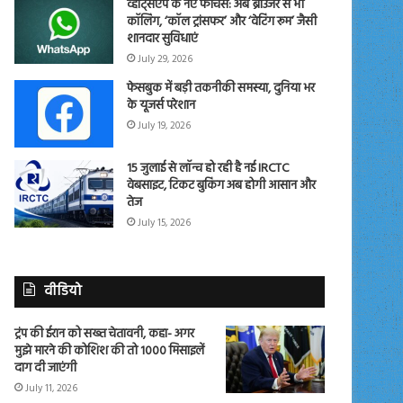
व्हाट्सएप के नए फीचर्स: अब ब्राउजर से भी
कॉलिंग, ‘कॉल ट्रांसफर’ और ‘वेटिंग रूम’ जैसी
शानदार सुविधाएं
July 29, 2026
फेसबुक में बड़ी तकनीकी समस्या, दुनिया भर
के यूजर्स परेशान
July 19, 2026
15 जुलाई से लॉन्च हो रही है नई IRCTC
वेबसाइट, टिकट बुकिंग अब होगी आसान और
तेज
July 15, 2026
वीडियो
ट्रंप की ईरान को सख्त चेतावनी, कहा- अगर
मुझे मारने की कोशिश की तो 1000 मिसाइलें
दाग दी जाएंगी
July 11, 2026