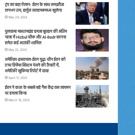
ट्रंप का बड़ा ऐलान- ईरान के साथ समझौता
लगभग तय, हार्मुज जलडमरूमध्य खुलेगा
May 24, 2026
पुलवामा मास्टरमाइंड हमजा बुरहान की अंतिम
यात्रा में Hizbul चीफ और Al-Badr सरगना
समेत कई आतंकी शामिल
May 23, 2026
अमेरिका-इजरायल-ईरान युद्ध: चीन ईरान को
एयर डिफेंस सिस्टम भेजने की तैयारी में,
अमेरिकी खुफिया रिपोर्ट में दावा
April 11, 2026
ईरान ने कतर के सबसे बड़े गैस केंद्र रास लाफान
पर हमला किया
March 19, 2026