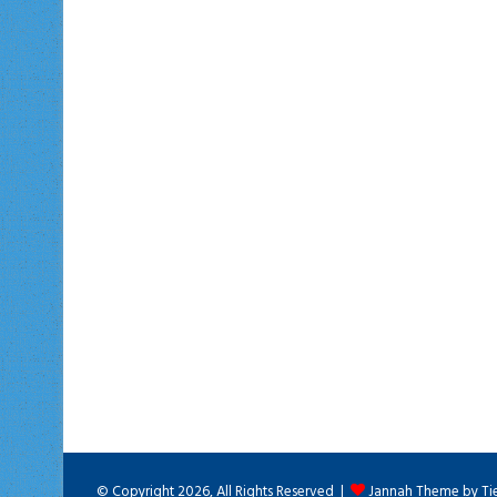
© Copyright 2026, All Rights Reserved |
Jannah Theme by Ti