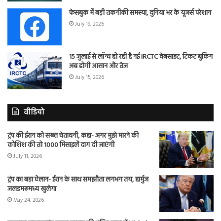
फेसबुक में बड़ी तकनीकी समस्या, दुनिया भर के यूजर्स परेशान
July 19, 2026
15 जुलाई से लॉन्च हो रही है नई IRCTC वेबसाइट, टिकट बुकिंग
अब होगी आसान और तेज
July 15, 2026
वीडियो
ट्रंप की ईरान को सख्त चेतावनी, कहा- अगर मुझे मारने की
कोशिश की तो 1000 मिसाइलें दाग दी जाएंगी
July 11, 2026
ट्रंप का बड़ा ऐलान- ईरान के साथ समझौता लगभग तय, हार्मुज
जलडमरूमध्य खुलेगा
May 24, 2026