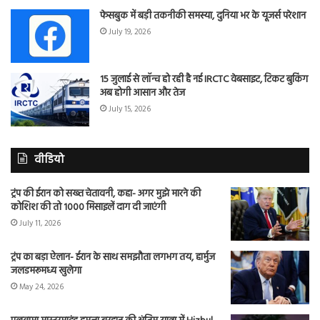
फेसबुक में बड़ी तकनीकी समस्या, दुनिया भर के यूजर्स परेशान
July 19, 2026
15 जुलाई से लॉन्च हो रही है नई IRCTC वेबसाइट, टिकट बुकिंग
अब होगी आसान और तेज
July 15, 2026
वीडियो
ट्रंप की ईरान को सख्त चेतावनी, कहा- अगर मुझे मारने की
कोशिश की तो 1000 मिसाइलें दाग दी जाएंगी
July 11, 2026
ट्रंप का बड़ा ऐलान- ईरान के साथ समझौता लगभग तय, हार्मुज
जलडमरूमध्य खुलेगा
May 24, 2026