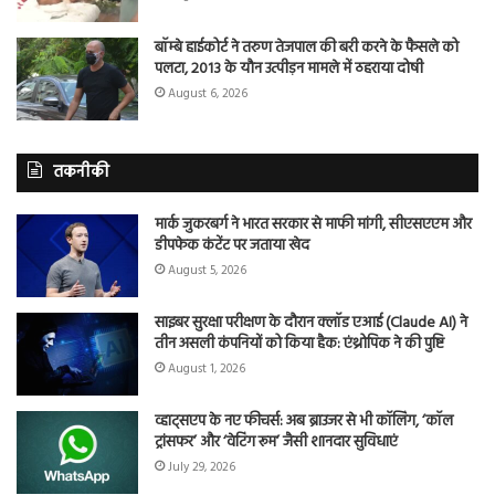
बॉम्बे हाईकोर्ट ने तरुण तेजपाल की बरी करने के फैसले को
पलटा, 2013 के यौन उत्पीड़न मामले में ठहराया दोषी
August 6, 2026
तकनीकी
मार्क जुकरबर्ग ने भारत सरकार से माफी मांगी, सीएसएएम और
डीपफेक कंटेंट पर जताया खेद
August 5, 2026
साइबर सुरक्षा परीक्षण के दौरान क्लॉड एआई (Claude AI) ने
तीन असली कंपनियों को किया हैक: एंथ्रोपिक ने की पुष्टि
August 1, 2026
व्हाट्सएप के नए फीचर्स: अब ब्राउजर से भी कॉलिंग, ‘कॉल
ट्रांसफर’ और ‘वेटिंग रूम’ जैसी शानदार सुविधाएं
July 29, 2026