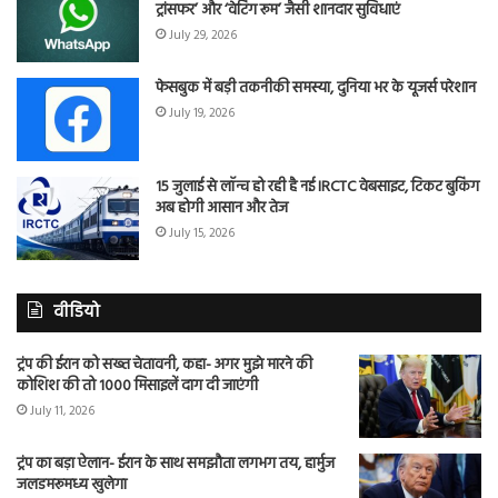
ट्रांसफर’ और ‘वेटिंग रूम’ जैसी शानदार सुविधाएं
July 29, 2026
फेसबुक में बड़ी तकनीकी समस्या, दुनिया भर के यूजर्स परेशान
July 19, 2026
15 जुलाई से लॉन्च हो रही है नई IRCTC वेबसाइट, टिकट बुकिंग
अब होगी आसान और तेज
July 15, 2026
वीडियो
ट्रंप की ईरान को सख्त चेतावनी, कहा- अगर मुझे मारने की
कोशिश की तो 1000 मिसाइलें दाग दी जाएंगी
July 11, 2026
ट्रंप का बड़ा ऐलान- ईरान के साथ समझौता लगभग तय, हार्मुज
जलडमरूमध्य खुलेगा