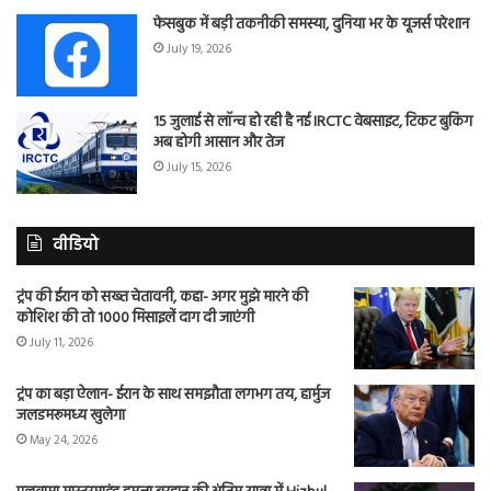
फेसबुक में बड़ी तकनीकी समस्या, दुनिया भर के यूजर्स परेशान
July 19, 2026
15 जुलाई से लॉन्च हो रही है नई IRCTC वेबसाइट, टिकट बुकिंग
अब होगी आसान और तेज
July 15, 2026
वीडियो
ट्रंप की ईरान को सख्त चेतावनी, कहा- अगर मुझे मारने की
कोशिश की तो 1000 मिसाइलें दाग दी जाएंगी
July 11, 2026
ट्रंप का बड़ा ऐलान- ईरान के साथ समझौता लगभग तय, हार्मुज
जलडमरूमध्य खुलेगा
May 24, 2026