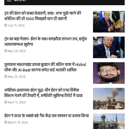
ट्रंप की ईरान को सख्त चेतावनी, कहा- अगर मुझे मारने की
कोशिश की तो 1000 मिसाइलें दाग दी जाएंगी
July 11, 2026
ट्रंप का बड़ा ऐलान- ईरान के साथ समझौता लगभग तय, हार्मुज
जलडमरूमध्य खुलेगा
May 24, 2026
पुलवामा मास्टरमाइंड हमजा बुरहान की अंतिम यात्रा में Hizbul
चीफ और Al-Badr सरगना समेत कई आतंकी शामिल
May 23, 2026
अमेरिका-इजरायल-ईरान युद्ध: चीन ईरान को एयर डिफेंस
सिस्टम भेजने की तैयारी में, अमेरिकी खुफिया रिपोर्ट में दावा
April 11, 2026
ईरान ने कतर के सबसे बड़े गैस केंद्र रास लाफान पर हमला किया
March 19, 2026