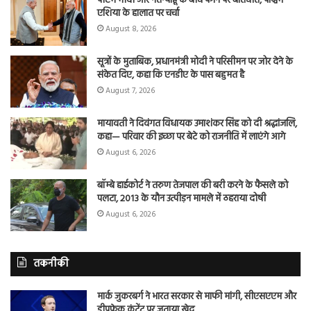
पीएम मोदी और नेतन्याहू के बीच फोन पर बातचीत, पश्चिम
एशिया के हालात पर चर्चा
August 8, 2026
सूत्रों के मुताबिक, प्रधानमंत्री मोदी ने परिसीमन पर जोर देने के
संकेत दिए, कहा कि एनडीए के पास बहुमत है
August 7, 2026
मायावती ने दिवंगत विधायक उमाशंकर सिंह को दी श्रद्धांजलि,
कहा— परिवार की इच्छा पर बेटे को राजनीति में लाएंगे आगे
August 6, 2026
बॉम्बे हाईकोर्ट ने तरुण तेजपाल की बरी करने के फैसले को
पलटा, 2013 के यौन उत्पीड़न मामले में ठहराया दोषी
August 6, 2026
तकनीकी
मार्क जुकरबर्ग ने भारत सरकार से माफी मांगी, सीएसएएम और
डीपफेक कंटेंट पर जताया खेद