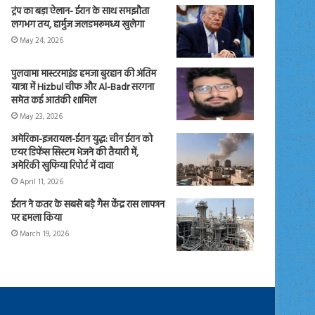
ट्रंप का बड़ा ऐलान- ईरान के साथ समझौता
लगभग तय, हार्मुज जलडमरूमध्य खुलेगा
May 24, 2026
पुलवामा मास्टरमाइंड हमजा बुरहान की अंतिम
यात्रा में Hizbul चीफ और Al-Badr सरगना
समेत कई आतंकी शामिल
May 23, 2026
अमेरिका-इजरायल-ईरान युद्ध: चीन ईरान को
एयर डिफेंस सिस्टम भेजने की तैयारी में,
अमेरिकी खुफिया रिपोर्ट में दावा
April 11, 2026
ईरान ने कतर के सबसे बड़े गैस केंद्र रास लाफान
पर हमला किया
March 19, 2026