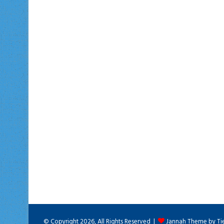
© Copyright 2026, All Rights Reserved |
Jannah Theme by Ti