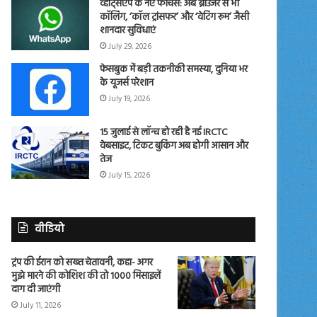
व्हाट्सएप के नए फीचर्स: अब ब्राउजर से भी
कॉलिंग, ‘कॉल ट्रांसफर’ और ‘वेटिंग रूम’ जैसी
शानदार सुविधाएं
July 29, 2026
फेसबुक में बड़ी तकनीकी समस्या, दुनिया भर
के यूजर्स परेशान
July 19, 2026
15 जुलाई से लॉन्च हो रही है नई IRCTC
वेबसाइट, टिकट बुकिंग अब होगी आसान और
तेज
July 15, 2026
वीडियो
ट्रंप की ईरान को सख्त चेतावनी, कहा- अगर
मुझे मारने की कोशिश की तो 1000 मिसाइलें
दाग दी जाएंगी
July 11, 2026