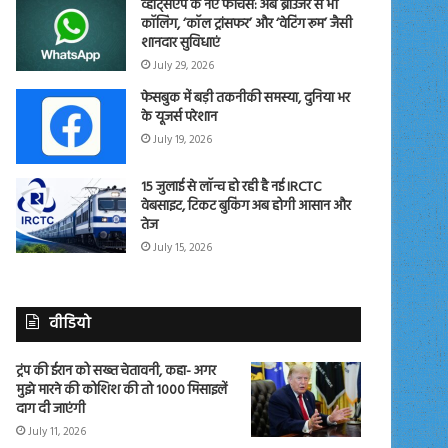
व्हाट्सएप के नए फीचर्स: अब ब्राउजर से भी
कॉलिंग, ‘कॉल ट्रांसफर’ और ‘वेटिंग रूम’ जैसी
शानदार सुविधाएं
July 29, 2026
फेसबुक में बड़ी तकनीकी समस्या, दुनिया भर
के यूजर्स परेशान
July 19, 2026
15 जुलाई से लॉन्च हो रही है नई IRCTC
वेबसाइट, टिकट बुकिंग अब होगी आसान और
तेज
July 15, 2026
वीडियो
ट्रंप की ईरान को सख्त चेतावनी, कहा- अगर
मुझे मारने की कोशिश की तो 1000 मिसाइलें
दाग दी जाएंगी
July 11, 2026