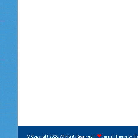
© Copyright 2026, All Rights Reserved |
Jannah Theme by Ti