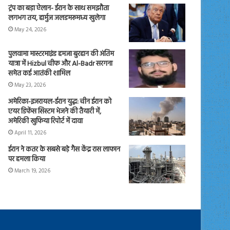
ट्रंप का बड़ा ऐलान- ईरान के साथ समझौता
लगभग तय, हार्मुज जलडमरूमध्य खुलेगा
May 24, 2026
पुलवामा मास्टरमाइंड हमजा बुरहान की अंतिम
यात्रा में Hizbul चीफ और Al-Badr सरगना
समेत कई आतंकी शामिल
May 23, 2026
अमेरिका-इजरायल-ईरान युद्ध: चीन ईरान को
एयर डिफेंस सिस्टम भेजने की तैयारी में,
अमेरिकी खुफिया रिपोर्ट में दावा
April 11, 2026
ईरान ने कतर के सबसे बड़े गैस केंद्र रास लाफान
पर हमला किया
March 19, 2026