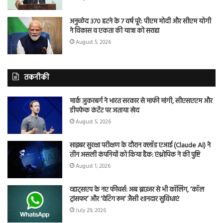
अनुच्छेद 370 हटने के 7 वर्ष पूरे: पीएम मोदी और सीएम योगी
ने विकास व एकता की यात्रा को सराहा
August 5, 2026
तकनीकी
मार्क जुकरबर्ग ने भारत सरकार से माफी मांगी, सीएसएएम और
डीपफेक कंटेंट पर जताया खेद
August 5, 2026
साइबर सुरक्षा परीक्षण के दौरान क्लॉड एआई (Claude AI) ने
तीन असली कंपनियों को किया हैक: एंथ्रोपिक ने की पुष्टि
August 1, 2026
व्हाट्सएप के नए फीचर्स: अब ब्राउजर से भी कॉलिंग, ‘कॉल
ट्रांसफर’ और ‘वेटिंग रूम’ जैसी शानदार सुविधाएं
July 29, 2026