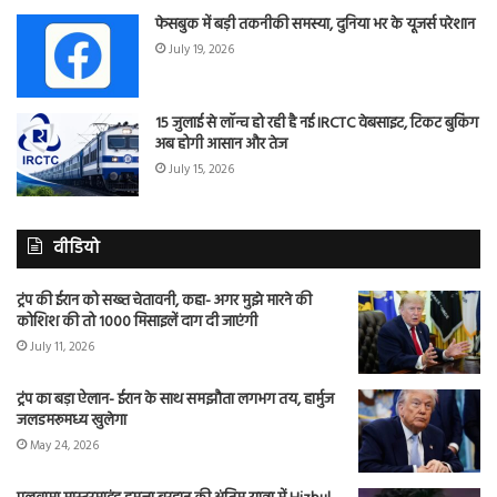
फेसबुक में बड़ी तकनीकी समस्या, दुनिया भर के यूजर्स परेशान
July 19, 2026
15 जुलाई से लॉन्च हो रही है नई IRCTC वेबसाइट, टिकट बुकिंग
अब होगी आसान और तेज
July 15, 2026
वीडियो
ट्रंप की ईरान को सख्त चेतावनी, कहा- अगर मुझे मारने की
कोशिश की तो 1000 मिसाइलें दाग दी जाएंगी
July 11, 2026
ट्रंप का बड़ा ऐलान- ईरान के साथ समझौता लगभग तय, हार्मुज
जलडमरूमध्य खुलेगा
May 24, 2026