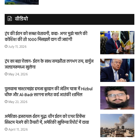
वीडियो
ट्रंप की ईरान को सख्त चेतावनी, कहा- अगर मुझे मारने की
कोशिश की तो 1000 मिसाइलें दाग दी जाएंगी
July 11, 2026
ट्रंप का बड़ा ऐलान- ईरान के साथ समझौता लगभग तय, हार्मुज
जलडमरूमध्य खुलेगा
May 24, 2026
पुलवामा मास्टरमाइंड हमजा बुरहान की अंतिम यात्रा में Hizbul
चीफ और Al-Badr सरगना समेत कई आतंकी शामिल
May 23, 2026
अमेरिका-इजरायल-ईरान युद्ध: चीन ईरान को एयर डिफेंस
सिस्टम भेजने की तैयारी में, अमेरिकी खुफिया रिपोर्ट में दावा
April 11, 2026