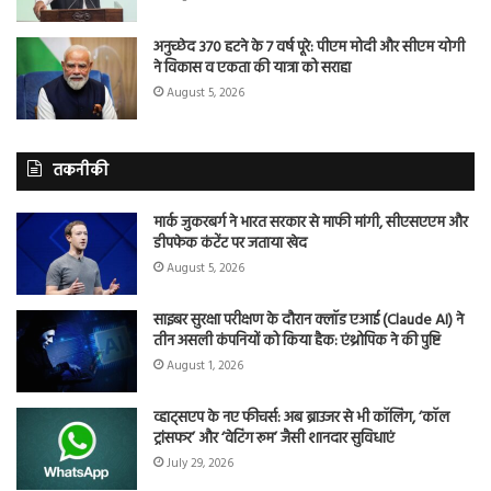
अनुच्छेद 370 हटने के 7 वर्ष पूरे: पीएम मोदी और सीएम योगी
ने विकास व एकता की यात्रा को सराहा
August 5, 2026
तकनीकी
मार्क जुकरबर्ग ने भारत सरकार से माफी मांगी, सीएसएएम और
डीपफेक कंटेंट पर जताया खेद
August 5, 2026
साइबर सुरक्षा परीक्षण के दौरान क्लॉड एआई (Claude AI) ने
तीन असली कंपनियों को किया हैक: एंथ्रोपिक ने की पुष्टि
August 1, 2026
व्हाट्सएप के नए फीचर्स: अब ब्राउजर से भी कॉलिंग, ‘कॉल
ट्रांसफर’ और ‘वेटिंग रूम’ जैसी शानदार सुविधाएं
July 29, 2026