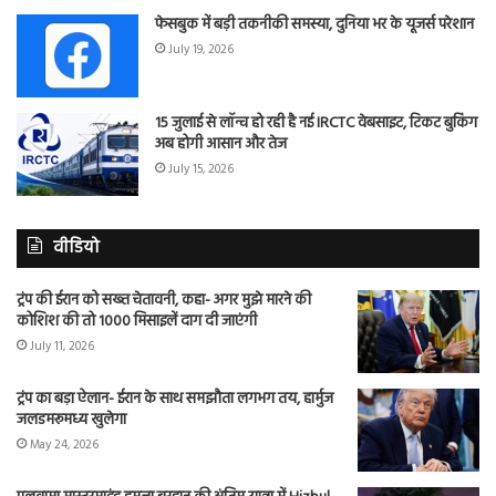
फेसबुक में बड़ी तकनीकी समस्या, दुनिया भर के यूजर्स परेशान
July 19, 2026
15 जुलाई से लॉन्च हो रही है नई IRCTC वेबसाइट, टिकट बुकिंग
अब होगी आसान और तेज
July 15, 2026
वीडियो
ट्रंप की ईरान को सख्त चेतावनी, कहा- अगर मुझे मारने की
कोशिश की तो 1000 मिसाइलें दाग दी जाएंगी
July 11, 2026
ट्रंप का बड़ा ऐलान- ईरान के साथ समझौता लगभग तय, हार्मुज
जलडमरूमध्य खुलेगा
May 24, 2026