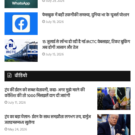
July 29, 2026
फेसबुक में बड़ी तकनीकी समस्या, दुनिया भर के यूजर्स परेशान
July 19, 2026
15 जुलाई से लॉन्च हो रही है नई IRCTC वेबसाइट, टिकट बुकिंग
अब होगी आसान और तेज
July 15, 2026
वीडियो
ट्रंप की ईरान को सख्त चेतावनी, कहा- अगर मुझे मारने की
कोशिश की तो 1000 मिसाइलें दाग दी जाएंगी
July 11, 2026
ट्रंप का बड़ा ऐलान- ईरान के साथ समझौता लगभग तय, हार्मुज
जलडमरूमध्य खुलेगा
May 24, 2026