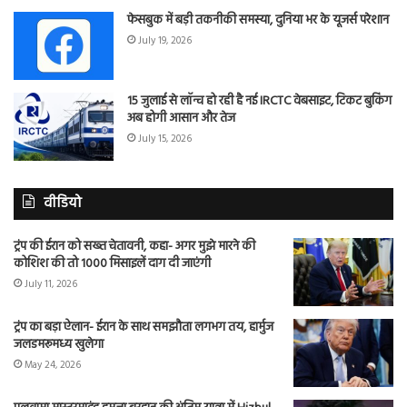
फेसबुक में बड़ी तकनीकी समस्या, दुनिया भर के यूजर्स परेशान
July 19, 2026
15 जुलाई से लॉन्च हो रही है नई IRCTC वेबसाइट, टिकट बुकिंग
अब होगी आसान और तेज
July 15, 2026
वीडियो
ट्रंप की ईरान को सख्त चेतावनी, कहा- अगर मुझे मारने की
कोशिश की तो 1000 मिसाइलें दाग दी जाएंगी
July 11, 2026
ट्रंप का बड़ा ऐलान- ईरान के साथ समझौता लगभग तय, हार्मुज
जलडमरूमध्य खुलेगा
May 24, 2026