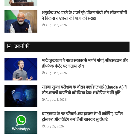
अनुच्छेद 370 हटने के 7 वर्ष पूरे: पीएम मोदी और सीएम योगी
ने विकास व एकता की यात्रा को सराहा
August 5, 2026
तकनीकी
मार्क जुकरबर्ग ने भारत सरकार से माफी मांगी, सीएसएएम और
डीपफेक कंटेंट पर जताया खेद
August 5, 2026
साइबर सुरक्षा परीक्षण के दौरान क्लॉड एआई (Claude AI) ने
तीन असली कंपनियों को किया हैक: एंथ्रोपिक ने की पुष्टि
August 1, 2026
व्हाट्सएप के नए फीचर्स: अब ब्राउजर से भी कॉलिंग, ‘कॉल
ट्रांसफर’ और ‘वेटिंग रूम’ जैसी शानदार सुविधाएं
July 29, 2026