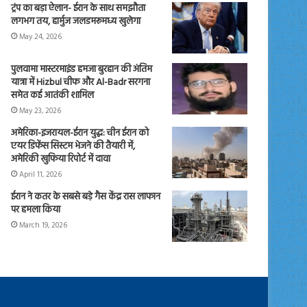
ट्रंप का बड़ा ऐलान- ईरान के साथ समझौता
लगभग तय, हार्मुज जलडमरूमध्य खुलेगा
May 24, 2026
पुलवामा मास्टरमाइंड हमजा बुरहान की अंतिम
यात्रा में Hizbul चीफ और Al-Badr सरगना
समेत कई आतंकी शामिल
May 23, 2026
अमेरिका-इजरायल-ईरान युद्ध: चीन ईरान को
एयर डिफेंस सिस्टम भेजने की तैयारी में,
अमेरिकी खुफिया रिपोर्ट में दावा
April 11, 2026
ईरान ने कतर के सबसे बड़े गैस केंद्र रास लाफान
पर हमला किया
March 19, 2026