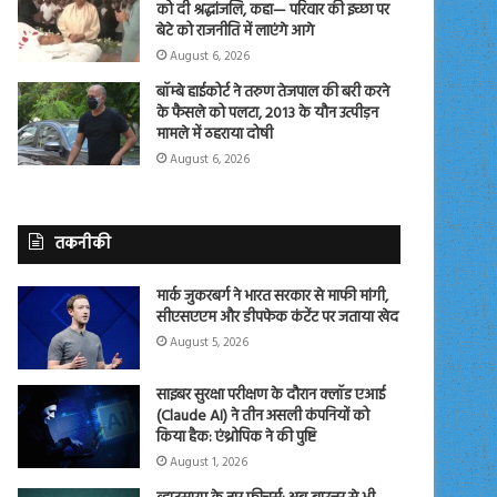
को दी श्रद्धांजलि, कहा— परिवार की इच्छा पर
बेटे को राजनीति में लाएंगे आगे
August 6, 2026
बॉम्बे हाईकोर्ट ने तरुण तेजपाल की बरी करने
के फैसले को पलटा, 2013 के यौन उत्पीड़न
मामले में ठहराया दोषी
August 6, 2026
तकनीकी
मार्क जुकरबर्ग ने भारत सरकार से माफी मांगी,
सीएसएएम और डीपफेक कंटेंट पर जताया खेद
August 5, 2026
साइबर सुरक्षा परीक्षण के दौरान क्लॉड एआई
(Claude AI) ने तीन असली कंपनियों को
किया हैक: एंथ्रोपिक ने की पुष्टि
August 1, 2026