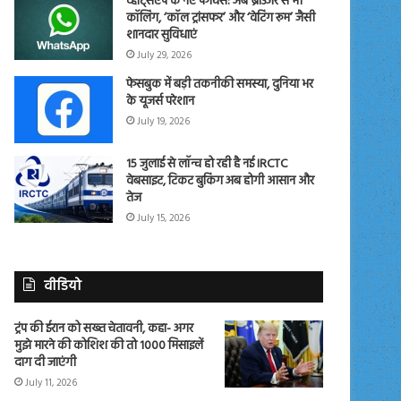
व्हाट्सएप के नए फीचर्स: अब ब्राउजर से भी
कॉलिंग, ‘कॉल ट्रांसफर’ और ‘वेटिंग रूम’ जैसी
शानदार सुविधाएं
July 29, 2026
फेसबुक में बड़ी तकनीकी समस्या, दुनिया भर
के यूजर्स परेशान
July 19, 2026
15 जुलाई से लॉन्च हो रही है नई IRCTC
वेबसाइट, टिकट बुकिंग अब होगी आसान और
तेज
July 15, 2026
वीडियो
ट्रंप की ईरान को सख्त चेतावनी, कहा- अगर
मुझे मारने की कोशिश की तो 1000 मिसाइलें
दाग दी जाएंगी
July 11, 2026