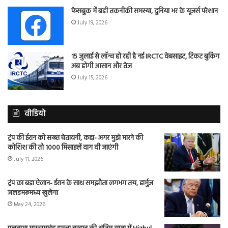
फेसबुक में बड़ी तकनीकी समस्या, दुनिया भर के यूजर्स परेशान
July 19, 2026
15 जुलाई से लॉन्च हो रही है नई IRCTC वेबसाइट, टिकट बुकिंग
अब होगी आसान और तेज
July 15, 2026
वीडियो
ट्रंप की ईरान को सख्त चेतावनी, कहा- अगर मुझे मारने की
कोशिश की तो 1000 मिसाइलें दाग दी जाएंगी
July 11, 2026
ट्रंप का बड़ा ऐलान- ईरान के साथ समझौता लगभग तय, हार्मुज
जलडमरूमध्य खुलेगा
May 24, 2026