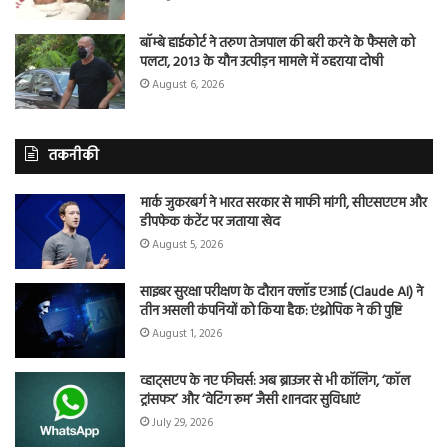
बॉम्बे हाईकोर्ट ने तरुण तेजपाल की बरी करने के फैसले को
पलटा, 2013 के यौन उत्पीड़न मामले में ठहराया दोषी
August 6, 2026
तकनीकी
मार्क जुकरबर्ग ने भारत सरकार से माफी मांगी, सीएसएएम और
डीपफेक कंटेंट पर जताया खेद
August 5, 2026
साइबर सुरक्षा परीक्षण के दौरान क्लॉड एआई (Claude AI) ने
तीन असली कंपनियों को किया हैक: एंथ्रोपिक ने की पुष्टि
August 1, 2026
व्हाट्सएप के नए फीचर्स: अब ब्राउजर से भी कॉलिंग, ‘कॉल
ट्रांसफर’ और ‘वेटिंग रूम’ जैसी शानदार सुविधाएं
July 29, 2026