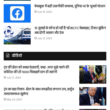
फेसबुक में बड़ी तकनीकी समस्या, दुनिया भर के यूजर्स परेशान
July 19, 2026
15 जुलाई से लॉन्च हो रही है नई IRCTC वेबसाइट, टिकट बुकिंग
अब होगी आसान और तेज
July 15, 2026
वीडियो
ट्रंप की ईरान को सख्त चेतावनी, कहा- अगर मुझे मारने की
कोशिश की तो 1000 मिसाइलें दाग दी जाएंगी
July 11, 2026
ट्रंप का बड़ा ऐलान- ईरान के साथ समझौता लगभग तय, हार्मुज
जलडमरूमध्य खुलेगा
May 24, 2026